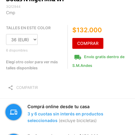
3Q12944
Cmp
TALLES EN ESTE COLOR
$132.000
COMPRAR
6 disponibles
local_shipping
Envío gratis dentro de
Elegí otro color para ver más
S.M.Andes
talles disponibles
share
COMPARTIR
Comprá online desde tu casa
devices
3 y 6 cuotas sin interés en productos
seleccionados
(excluye bicicletas)