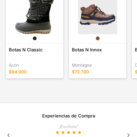
Botas N Classic
Botas N Innox
Acon
Montagne
$94.000
$72.700
Experiencias de Compra
¡Excelente!
star
star
star
star
star
keyboard_arrow_left
keyboard_arrow_right