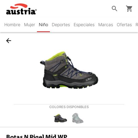
search
shopping_cart
Hombre
Mujer
Niño
Deportes
Especiales
Marcas
Ofertas
R
arrow_back
COLORES DISPONIBLES
Botas N Rigel Mid WP