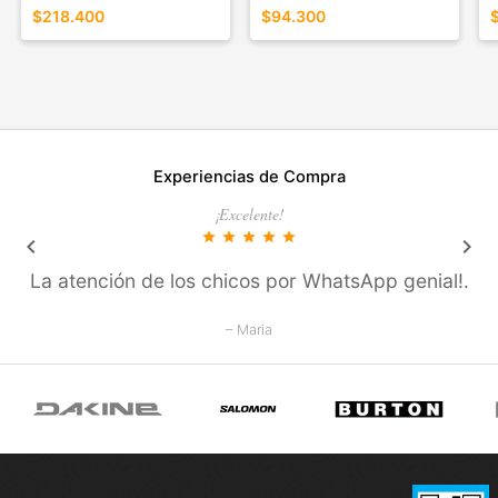
$218.400
$94.300
Experiencias de Compra
¡Excelente!
star
star
star
star
star
keyboard_arrow_left
keyboard_arrow_right
La atención de los chicos por WhatsApp genial!.
– Maria