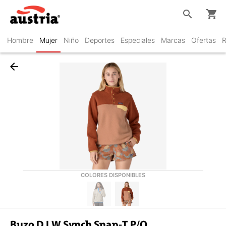
search
shopping_cart
Hombre
Mujer
Niño
Deportes
Especiales
Marcas
Ofertas
R
arrow_back
COLORES DISPONIBLES
Buzo D LW Synch Snap-T P/O