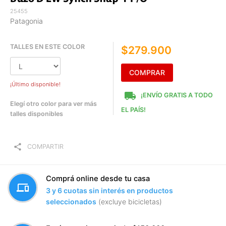
25455
Patagonia
TALLES EN ESTE COLOR
$279.900
COMPRAR
¡Último disponible!
local_shipping
¡ENVÍO GRATIS A TODO
Elegí otro color para ver más
EL PAÍS!
talles disponibles
share
COMPARTIR
Comprá online desde tu casa
devices
3 y 6 cuotas sin interés en productos
seleccionados
(excluye bicicletas)