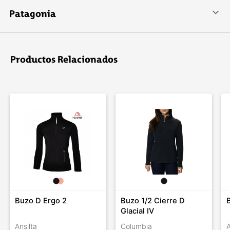
Patagonia
Patagonia se especializa en crear indumentaria para la práctica
de deportes al aire libre: escalada, surf, esquí, snowboard,
pesca con mosca y trail running.
Productos Relacionados
Buzo D Ergo 2
Buzo 1/2 Cierre D
Glacial IV
Ansilta
Columbia
A