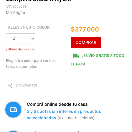
IWANC0JCE9
Montagne
TALLES EN ESTE COLOR
$377.000
COMPRAR
¡Último disponible!
local_shipping
¡ENVÍO GRATIS A TODO
Elegí otro color para ver más
EL PAÍS!
talles disponibles
share
COMPARTIR
Comprá online desde tu casa
devices
3 y 6 cuotas sin interés en productos
seleccionados
(excluye bicicletas)