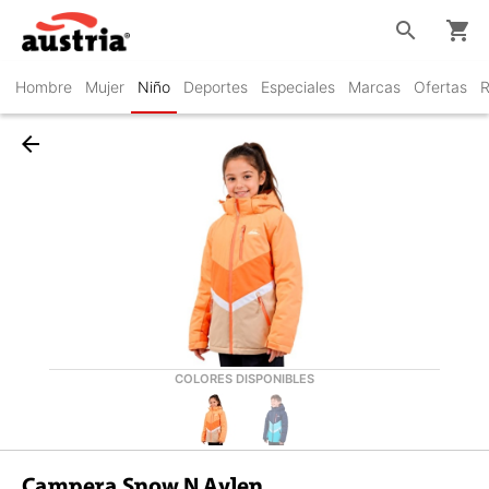
search
shopping_cart
Hombre
Mujer
Niño
Deportes
Especiales
Marcas
Ofertas
R
arrow_back
COLORES DISPONIBLES
Campera Snow N Aylen