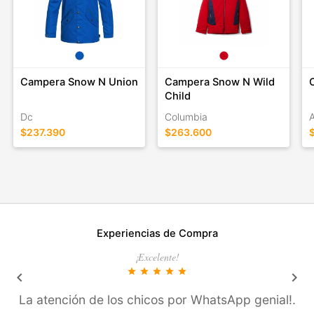
Campera Snow N Union
Campera Snow N Wild
Child
Dc
Columbia
A
$237.390
$263.600
Experiencias de Compra
¡Excelente!
star
star
star
star
star
keyboard_arrow_left
keyboard_arrow_right
La atención de los chicos por WhatsApp genial!.