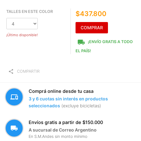
TALLES EN ESTE COLOR
$437.800
COMPRAR
¡Último disponible!
local_shipping
¡ENVÍO GRATIS A TODO
EL PAÍS!
share
COMPARTIR
Comprá online desde tu casa
devices
3 y 6 cuotas sin interés en productos
seleccionados
(excluye bicicletas)
Envíos gratis a partir de $150.000
local_shipping
A sucursal de Correo Argentino
En S.M.Andes sin monto mínimo