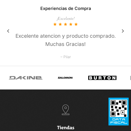
Experiencias de Compra
¡Excelente!
star
star
star
star
star
keyboard_arrow_left
keyboard_arrow_right
Excelente atencion y producto comprado.
Muchas Gracias!
– Pilar
Tiendas