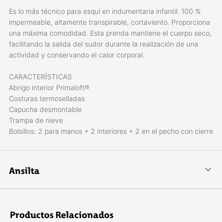
Es lo más técnico para esquí­ en indumentaria infantil. 100 %
impermeable, altamente transpirable, cortaviento. Proporciona
una máxima comodidad. Esta prenda mantiene el cuerpo seco,
facilitando la salida del sudor durante la realización de una
actividad y conservando el calor corporal.
CARACTERÍSTICAS
Abrigo interior Primaloft®
Costuras termoselladas
Capucha desmontable
Trampa de nieve
Bolsillos: 2 para manos + 2 interiores + 2 en el pecho con cierre
Ansilta
Comenzamos en 1980 en San Juan, Argentina, con el único
objetivo de proveer al montañista de elementos para la
actividad, confeccionando indumentaria técnica de montaña,
Productos Relacionados