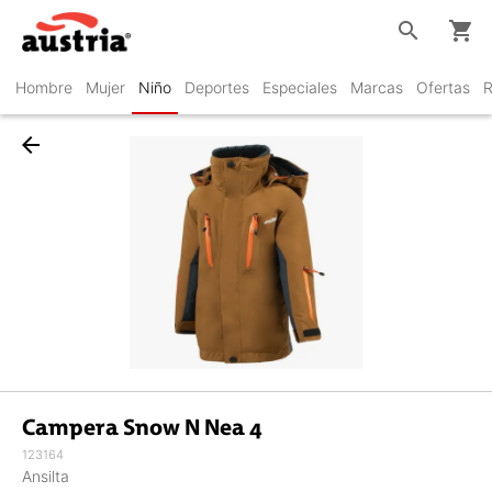
search
shopping_cart
Hombre
Mujer
Niño
Deportes
Especiales
Marcas
Ofertas
R
arrow_back
Campera Snow N Nea 4
123164
Ansilta