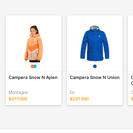
y con el convencimiento que la constancia, el esfuerzo y el
compromiso con el producto, nos darán resultados que
compensarán nuestro empeño. Y así nos encontramos hoy, en
permanente crecimiento, y con la capacidad de innovación y
diseño necesaria para el desarrollo y producción de
indumentaria técnica específica para responder en situaciones
y ambientes extremos.
Campera Snow N Aylen
Campera Snow N Union
Montagne
Dc
$377.000
$237.390