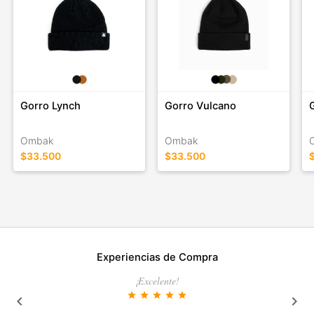
Gorro Lynch
Gorro Vulcano
Ombak
Ombak
$33.500
$33.500
Experiencias de Compra
¡Excelente!
star
star
star
star
star
keyboard_arrow_left
keyboard_arrow_right