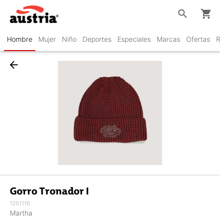
search
shopping_cart
Hombre
Mujer
Niño
Deportes
Especiales
Marcas
Ofertas
R
arrow_back
Gorro Tronador I
1251110
Martha