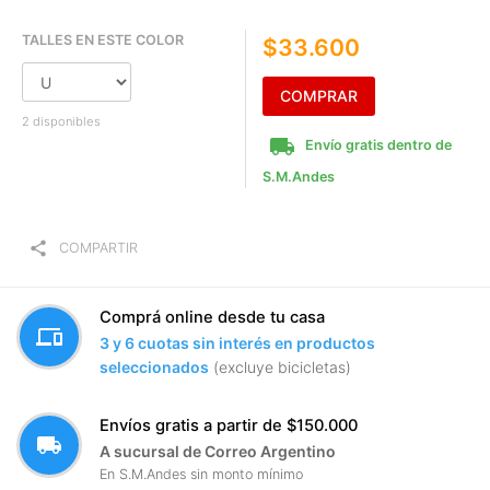
TALLES EN ESTE COLOR
$33.600
COMPRAR
2 disponibles
local_shipping
Envío gratis dentro de
S.M.Andes
share
COMPARTIR
Comprá online desde tu casa
devices
3 y 6 cuotas sin interés en productos
seleccionados
(excluye bicicletas)
Envíos gratis a partir de $150.000
local_shipping
A sucursal de Correo Argentino
En S.M.Andes sin monto mínimo