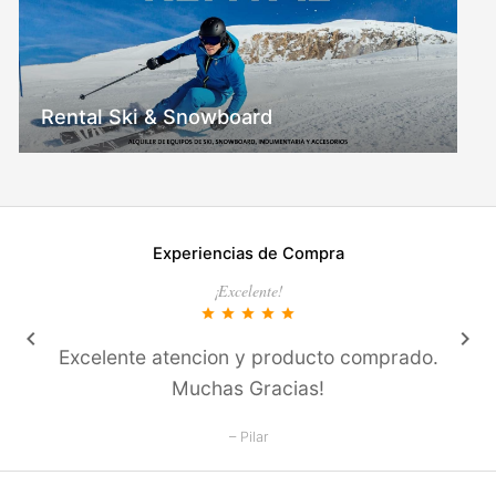
Rental Ski & Snowboard
Experiencias de Compra
¡Excelente!
star
star
star
star
star
keyboard_arrow_left
keyboard_arrow_right
Excelente atencion y producto comprado.
Muchas Gracias!
– Pilar