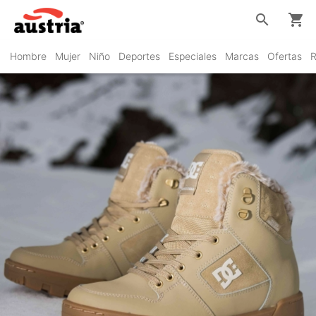
search
shopping_cart
Hombre
Mujer
Niño
Deportes
Especiales
Marcas
Ofertas
R
DC Shoes
VER PRODUCTOS