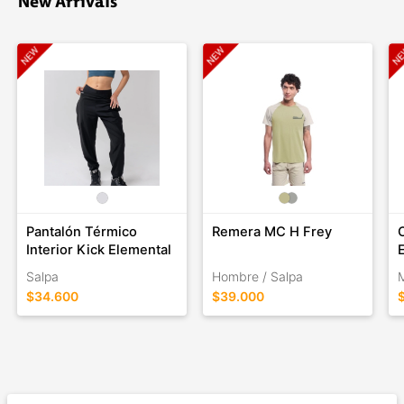
New Arrivals
Pantalón Térmico
Remera MC H Frey
Interior Kick Elemental
Salpa
Hombre / Salpa
M
$34.600
$39.000