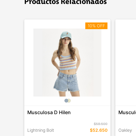
Productos Relacionados
10% OFF
Musculosa D Hilen
Muscul
$58.500
Lightning Bolt
$52.650
Oakley