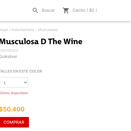
search
shopping_cart
Buscar
Carrito ( $
0
)
Mujer / Indumentaria – Musculosas
Musculosa D The Wine
2261105003
Quiksilver
TALLES EN ESTE COLOR
¡Último disponible!
$50.400
COMPRAR