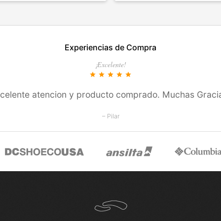
EN ESTE COLOR
TALLES EN ESTE COLOR
Experiencias de Compra
COMPRAR
COMPRAR
¡Excelente!
star
star
star
star
star
celente atencion y producto comprado. Muchas Graci
– Pilar