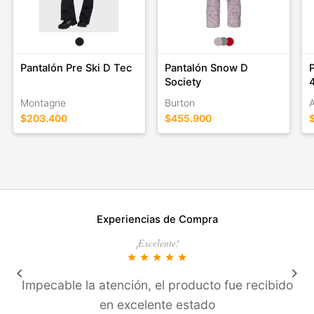
Pantalón Pre Ski D Tec
Pantalón Snow D
Society
Montagne
Burton
A
$203.400
$455.900
Experiencias de Compra
¡Excelente!
star
star
star
star
star
keyboard_arrow_left
keyboard_arrow_right
Impecable la atención, el producto fue recibido
en excelente estado