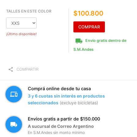
TALLES EN ESTE COLOR
$100.800
COMPRAR
¡Último disponible!
local_shipping
Envío gratis dentro de
S.M.Andes
share
COMPARTIR
Comprá online desde tu casa
devices
3 y 6 cuotas sin interés en productos
seleccionados
(excluye bicicletas)
Envíos gratis a partir de $150.000
local_shipping
A sucursal de Correo Argentino
En S.M.Andes sin monto mínimo