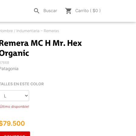
search
shopping_cart
Buscar
Carrito ( $
0
)
Hombre / Indumentaria – Remeras
Remera MC H Mr. Hex
Organic
37668
Patagonia
TALLES EN ESTE COLOR
¡Último disponible!
$79.500