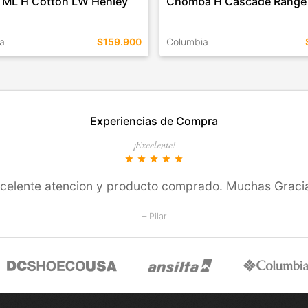
 ML H Cotton LW Henley
Chomba H Cascade Range 
a
$159.900
Columbia
EN ESTE COLOR
TALLES EN ESTE COLOR
Experiencias de Compra
COMPRAR
COMPRAR
¡Excelente!
star
star
star
star
star
celente atencion y producto comprado. Muchas Graci
– Pilar