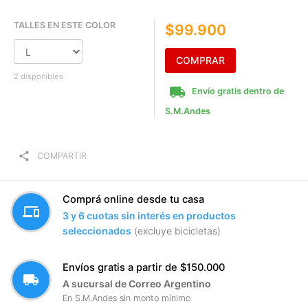
TALLES EN ESTE COLOR
$99.900
COMPRAR
2 disponibles
local_shipping
Envío gratis dentro de
S.M.Andes
share
COMPARTIR
Comprá online desde tu casa
devices
3 y 6 cuotas sin interés en productos
seleccionados
(excluye bicicletas)
Envíos gratis a partir de $150.000
local_shipping
A sucursal de Correo Argentino
En S.M.Andes sin monto mínimo