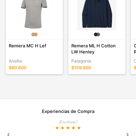
Remera MC H Lef
Remera ML H Cotton
LW Henley
Ansilta
Patagonia
$80.600
$159.900
Experiencias de Compra
¡Excelente!
star
star
star
star
star
keyboard_arrow_left
keyboard_arrow_right