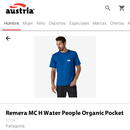
search
shopping_cart
Hombre
Mujer
Niño
Deportes
Especiales
Marcas
Ofertas
R
arrow_back
Remera MC H Water People Organic Pocket
37734
Patagonia