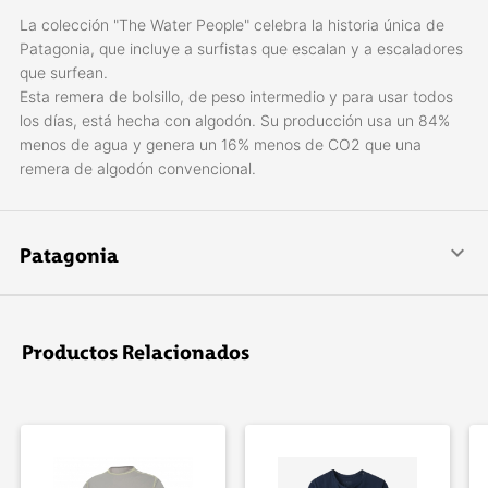
La colección "The Water People" celebra la historia única de
Patagonia, que incluye a surfistas que escalan y a escaladores
que surfean.
Esta remera de bolsillo, de peso intermedio y para usar todos
los días, está hecha con algodón. Su producción usa un 84%
menos de agua y genera un 16% menos de CO2 que una
remera de algodón convencional.
Patagonia
Patagonia se especializa en crear indumentaria para la práctica
de deportes al aire libre: escalada, surf, esquí, snowboard,
pesca con mosca y trail running.
Productos Relacionados