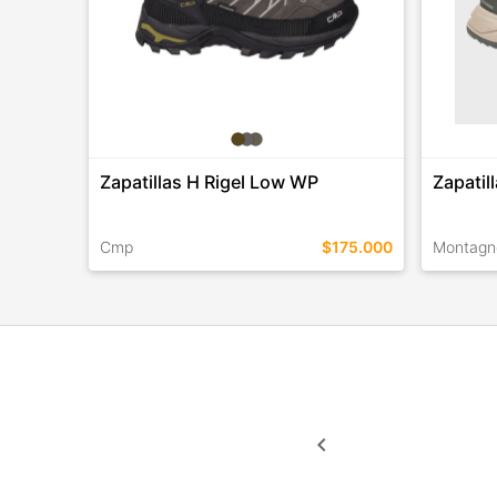
Zapatillas H Rigel Low WP
Zapatil
Cmp
$175.000
Montagn
TALLES EN ESTE COLOR
TALLES 
COMPRAR
keyboard_arrow_left