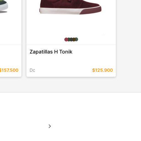
Zapatillas H Tonik
$157.500
Dc
$125.900
TALLES EN ESTE COLOR
COMPRAR
keyboard_arrow_right