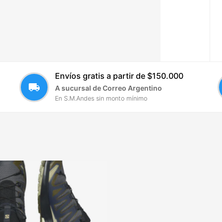
Envíos gratis a partir de $150.000
local_shipping
A sucursal de Correo Argentino
En S.M.Andes sin monto mínimo