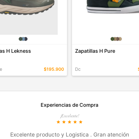
las H Lekness
Zapatillas H Pure
e
$195.900
Dc
EN ESTE COLOR
TALLES EN ESTE COLOR
Experiencias de Compra
COMPRAR
COMPRAR
¡Excelente!
star
star
star
star
star
Excelente producto y Logistica . Gran atención