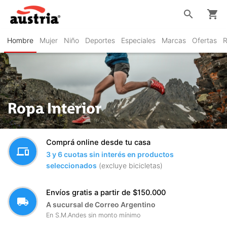
search
shopping_cart
Hombre
Mujer
Niño
Deportes
Especiales
Marcas
Ofertas
R
Ropa Interior
Comprá online desde tu casa
devices
3 y 6 cuotas sin interés en productos
seleccionados
(excluye bicicletas)
Envíos gratis a partir de $150.000
local_shipping
A sucursal de Correo Argentino
En S.M.Andes sin monto mínimo