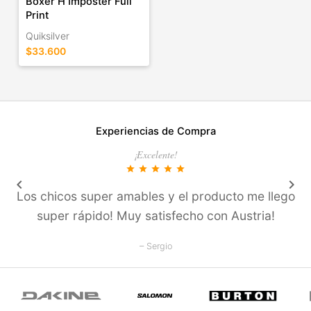
Boxer H Imposter Full
Print
Quiksilver
$33.600
Experiencias de Compra
¡Excelente!
star
star
star
star
star
keyboard_arrow_left
keyboard_arrow_right
Los chicos super amables y el producto me llego
super rápido! Muy satisfecho con Austria!
– Sergio