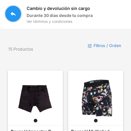
Cambio y devolución sin cargo
reply
Durante 30 días desde tu compra
Ver términos y condiciones
Filtros / Orden
tune
15 Productos