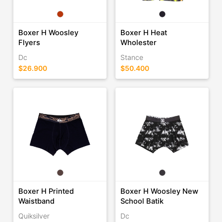
Boxer H Woosley
Boxer H Heat
Flyers
Wholester
Dc
Stance
$26.900
$50.400
Boxer H Printed
Boxer H Woosley New
Waistband
School Batik
Quiksilver
Dc