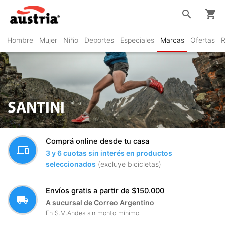
search
shopping_cart
Hombre
Mujer
Niño
Deportes
Especiales
Marcas
Ofertas
R
SANTINI
Comprá online desde tu casa
devices
3 y 6 cuotas sin interés en productos
seleccionados
(excluye bicicletas)
Envíos gratis a partir de $150.000
local_shipping
A sucursal de Correo Argentino
En S.M.Andes sin monto mínimo