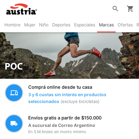
search
shopping_cart
Hombre
Mujer
Niño
Deportes
Especiales
Marcas
Ofertas
R
POC
Comprá online desde tu casa
devices
3 y 6 cuotas sin interés en productos
seleccionados
(excluye bicicletas)
Envíos gratis a partir de $150.000
local_shipping
A sucursal de Correo Argentino
En S.M.Andes sin monto mínimo