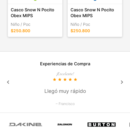
Casco Snow N Pocito
Casco Snow N Pocito
Obex MIPS
Obex MIPS
Niño / Poc
Niño / Poc
$250.800
$250.800
Experiencias de Compra
¡Excelente!
star
star
star
star
star
keyboard_arrow_left
keyboard_arrow_right
Llegó muy rápido
– Francisco