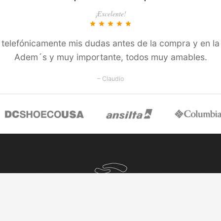
¡Excelente!
star
star
star
star
star
í­ telefónicamente mis dudas antes de la compra y en la
Adem´s y muy importante, todos muy amables.
– Claudio
Comunidad
¡Seguínos en nuestras redes sociales!