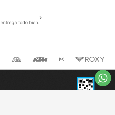
keyboard_arrow_right
 entrega todo bien.