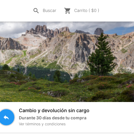
search
shopping_cart
Buscar
Carrito ( $
0
)
Cambio y devolución sin cargo
reply
Durante 30 días desde tu compra
Ver términos y condiciones