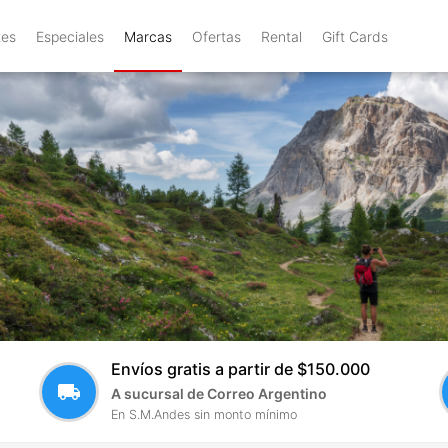
tes
Especiales
Marcas
Ofertas
Rental
Gift Cards
Envíos gratis a partir de $150.000
local_shipping
A sucursal de Correo Argentino
En S.M.Andes sin monto mínimo