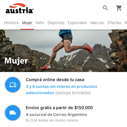
search
shopping_cart
Hombre
Mujer
Niño
Deportes
Especiales
Marcas
Ofertas
R
Mujer
Comprá online desde tu casa
devices
3 y 6 cuotas sin interés en productos
seleccionados
(excluye bicicletas)
Envíos gratis a partir de $150.000
local_shipping
A sucursal de Correo Argentino
En S.M.Andes sin monto mínimo