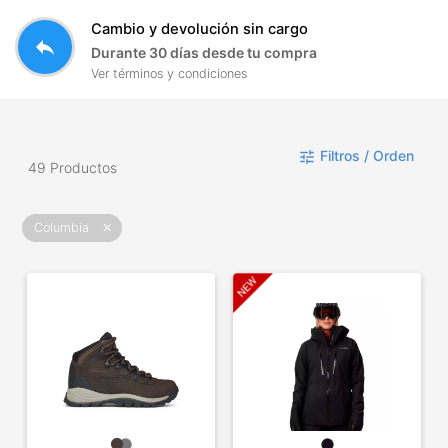
Cambio y devolución sin cargo
reply
Durante 30 días desde tu compra
Ver términos y condiciones
Filtros / Orden
tune
49 Productos
Columbia
close