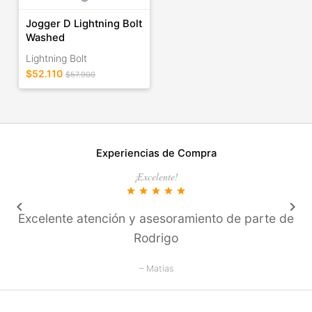
Jogger D Lightning Bolt
Washed
Lightning Bolt
$52.110
$57.900
Experiencias de Compra
¡Excelente!
star
star
star
star
star
keyboard_arrow_left
keyboard_arrow_right
Excelente atención y asesoramiento de parte de
Rodrigo
– Matias