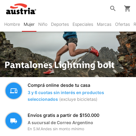
search
shopping_cart
Hombre
Mujer
Niño
Deportes
Especiales
Marcas
Ofertas
R
Pantalones Lightning bolt
Comprá online desde tu casa
devices
3 y 6 cuotas sin interés en productos
seleccionados
(excluye bicicletas)
Envíos gratis a partir de $150.000
local_shipping
A sucursal de Correo Argentino
En S.M.Andes sin monto mínimo