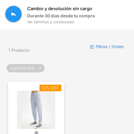
Cambio y devolución sin cargo
reply
Durante 30 días desde tu compra
Ver términos y condiciones
Filtros / Orden
tune
1 Producto
Lightning Bolt
close
10% OFF