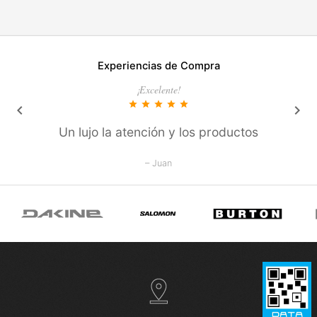
Experiencias de Compra
¡Excelente!
star
star
star
star
star
keyboard_arrow_left
keyboard_arrow_right
Un lujo la atención y los productos
– Juan