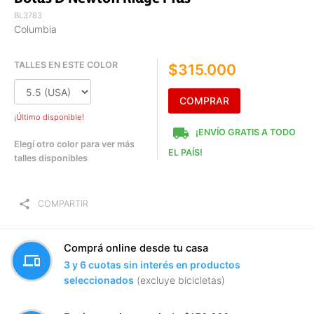
BL3783
Columbia
TALLES EN ESTE COLOR
$315.000
COMPRAR
¡Último disponible!
local_shipping
¡ENVÍO GRATIS A TODO
Elegí otro color para ver más
EL PAÍS!
talles disponibles
share
COMPARTIR
Comprá online desde tu casa
devices
3 y 6 cuotas sin interés en productos
seleccionados
(excluye bicicletas)