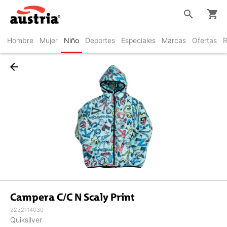
search
shopping_cart
Hombre
Mujer
Niño
Deportes
Especiales
Marcas
Ofertas
R
arrow_back
Campera C/C N Scaly Print
2232114030
Quiksilver