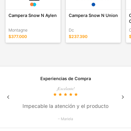
Campera Snow N Aylen
Campera Snow N Union
Montagne
Dc
$377.000
$237.390
Experiencias de Compra
¡Excelente!
star
star
star
star
star
keyboard_arrow_left
keyboard_arrow_right
Impecable la atención y el producto
– Mariela