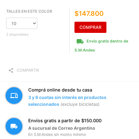
TALLES EN ESTE COLOR
$147.800
COMPRAR
2 disponibles
local_shipping
Envío gratis dentro de
S.M.Andes
share
COMPARTIR
Comprá online desde tu casa
devices
3 y 6 cuotas sin interés en productos
seleccionados
(excluye bicicletas)
Envíos gratis a partir de $150.000
local_shipping
A sucursal de Correo Argentino
En S.M.Andes sin monto mínimo