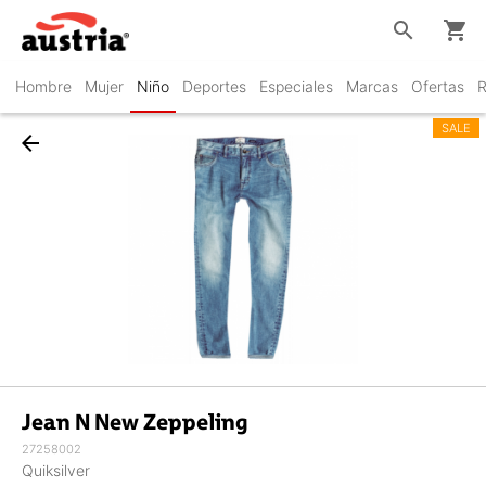
search
shopping_cart
Hombre
Mujer
Niño
Deportes
Especiales
Marcas
Ofertas
R
SALE
arrow_back
Jean N New Zeppeling
27258002
Quiksilver