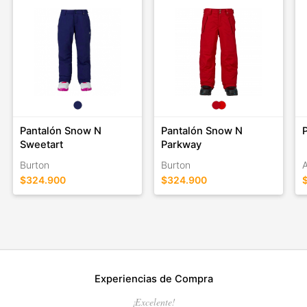
Pantalón Snow N
Pantalón Snow N
Sweetart
Parkway
Burton
Burton
A
$324.900
$324.900
Experiencias de Compra
¡Excelente!