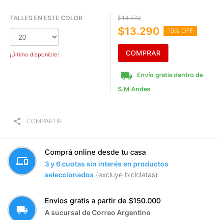
TALLES EN ESTE COLOR
$14.770
$13.290
10% OFF
COMPRAR
¡Último disponible!
local_shipping
Envío gratis dentro de
S.M.Andes
share
COMPARTIR
Comprá online desde tu casa
devices
3 y 6 cuotas sin interés en productos
seleccionados
(excluye bicicletas)
Envíos gratis a partir de $150.000
local_shipping
A sucursal de Correo Argentino