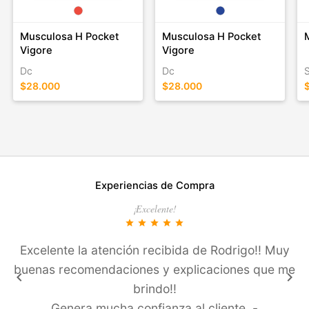
Musculosa H Pocket
Musculosa H Pocket
Vigore
Vigore
Dc
Dc
$28.000
$28.000
Experiencias de Compra
¡Excelente!
star
star
star
star
star
Excelente la atención recibida de Rodrigo!! Muy
buenas recomendaciones y explicaciones que me
keyboard_arrow_left
keyboard_arrow_right
brindo!!
Genera mucha confianza al cliente .-