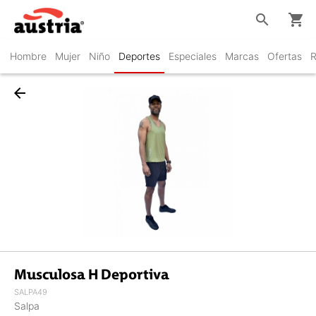
search
shopping_cart
Hombre
Mujer
Niño
Deportes
Especiales
Marcas
Ofertas
R
arrow_back
Musculosa H Deportiva
SALPA49
Salpa