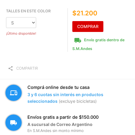
TALLES EN ESTE COLOR
$21.200
COMPRAR
¡Último disponible!
local_shipping
Envío gratis dentro de
S.M.Andes
share
COMPARTIR
Comprá online desde tu casa
devices
3 y 6 cuotas sin interés en productos
seleccionados
(excluye bicicletas)
Envíos gratis a partir de $150.000
local_shipping
A sucursal de Correo Argentino
En S.M.Andes sin monto mínimo