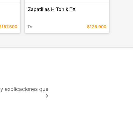
Zapatillas H Tonik TX
$157.500
Dc
$125.900
TALLES EN ESTE COLOR
COMPRAR
y explicaciones que
keyboard_arrow_right