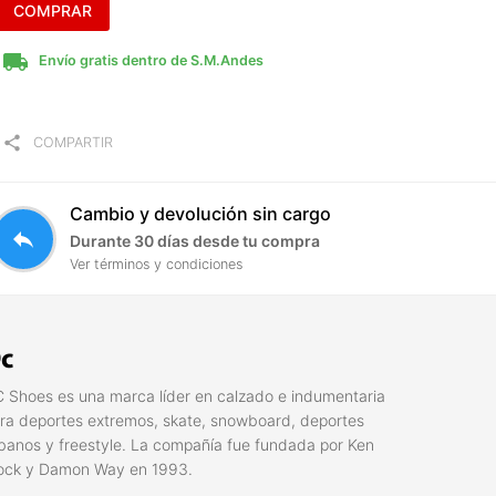
COMPRAR
local_shipping
Envío gratis dentro de S.M.Andes
share
COMPARTIR
Cambio y devolución sin cargo
reply
Durante 30 días desde tu compra
Ver términos y condiciones
c
 Shoes es una marca líder en calzado e indumentaria
ra deportes extremos, skate, snowboard, deportes
banos y freestyle. La compañí­a fue fundada por Ken
ock y Damon Way en 1993.