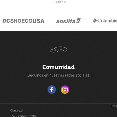
– Gonzalo
Comunidad
¡Seguínos en nuestras redes sociales!
Preg
Contacto
+5492944806599