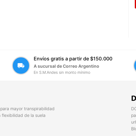
Envíos gratis a partir de $150.000
local_shipping
A sucursal de Correo Argentino
En S.M.Andes sin monto mínimo
D
l para mayor transpirabilidad
DC
 flexibilidad de la suela
pa
ur
Bl