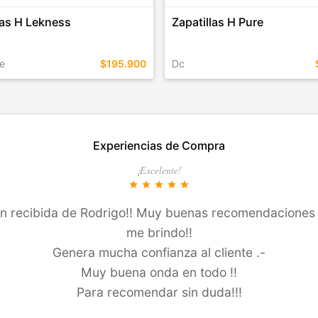
las H Lekness
Zapatillas H Pure
e
$195.900
Dc
EN ESTE COLOR
TALLES EN ESTE COLOR
Experiencias de Compra
COMPRAR
COMPRAR
¡Excelente!
star
star
star
star
star
ión recibida de Rodrigo!! Muy buenas recomendaciones 
me brindo!!
Genera mucha confianza al cliente .-
Muy buena onda en todo !!
Para recomendar sin duda!!!