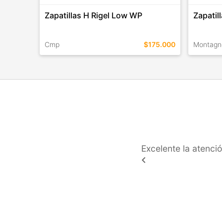
Zapatillas H Rigel Low WP
Zapatil
Cmp
$175.000
Montagn
TALLES EN ESTE COLOR
TALLES 
COMPRAR
Excelente la atenc
keyboard_arrow_left