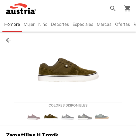
search
shopping_cart
Hombre
Mujer
Niño
Deportes
Especiales
Marcas
Ofertas
R
arrow_back
COLORES DISPONIBLES
Zapatillas H Tonik