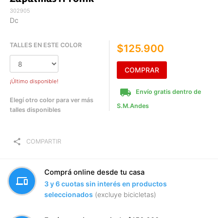
302905
Dc
TALLES EN ESTE COLOR
$125.900
COMPRAR
¡Último disponible!
local_shipping
Envío gratis dentro de
Elegí otro color para ver más
S.M.Andes
talles disponibles
share
COMPARTIR
Comprá online desde tu casa
devices
3 y 6 cuotas sin interés en productos
seleccionados
(excluye bicicletas)