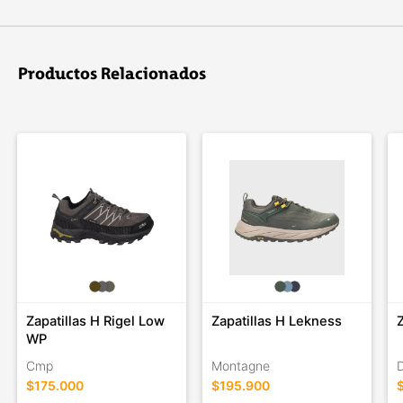
DC Shoes es una marca líder en calzado e indumentaria para
deportes extremos, skate, snowboard, deportes urbanos y
freestyle. La compañí­a fue fundada por Ken Block y Damon
Productos Relacionados
Way en 1993.
Zapatillas H Rigel Low
Zapatillas H Lekness
WP
Cmp
Montagne
$175.000
$195.900